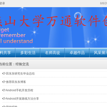
登录
8/8/
料共享
多彩生活
名师高徒
卓越作品
风采展
当前位置：经验交流
田东东研究生毕业总结
推荐田东东博客
Android手机开发历程
Android开发路线方法分享