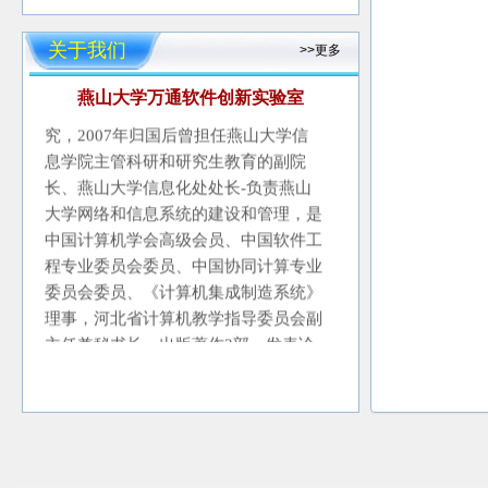
申
利民教授1987年6月合肥工业大学
硕士研究生毕业来到燕山大学工作，
关于我们
>>更多
2005-2007年由国家留学基金派遣到美
国伊利诺伊理工学院(IIT)进行合作研
燕山大学万通软件创新实验室
究，2007年归国后曾担任燕山大学信
息学院主管科研和研究生教育的副院
长、燕山大学信息化处处长-负责燕山
大学网络和信息系统的建设和管理，是
中国计算机学会高级会员、中国软件工
程专业委员会委员、中国协同计算专业
委员会委员、《计算机集成制造系统》
理事，河北省计算机教学指导委员会副
主任兼秘书长。出版著作3部，发表论
文120篇，其中SCI和EI收录论文50多
篇，主持国家基金项目4项，主持开发
企业技术开发项目近百项，1990年获
得机电部科技进步二等奖、2002年河
北省十大优秀发明奖、2005年河北省
自然科学奖、2009年河北省优秀精品