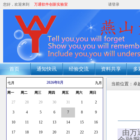
您好，欢迎来到
万通软件创新实验室
请登录
首页
通知快讯
经验交流
资料共享
多
2026年8月
七月
九月
当前位置：卓
周一
周二
周三
周四
周五
周六
周日
27
28
29
30
31
1
2
3
4
5
6
7
8
9
10
11
12
13
14
15
16
由万
17
18
19
20
21
22
23
金融