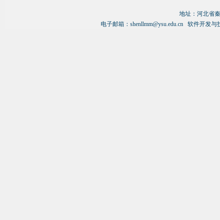
课教师、2008年和2009年获得河北省
地址：
河北省秦
教学成果一等奖和三等奖，2013年和
电子邮箱：
shenllmm@ysu.edu.cn
软件开发与
2017年获得河北省教学成果二等奖,
2010年获得河北省教学名师等多项奖
励和荣誉。目前是《电子与信息学
报》、《计算机集成制
造系统》、《小
型微型计算机系统》、《北京邮电大学
学报》等多个学术刊物审稿专家。
工作室内的所有技术人员，均
为计算机方面的专业型人才，在
几年的软件开发中，积累了丰富
的经验。
万通软件及其工作室的全体人
员本着互惠互利、真诚合作的原
则，希望与社会各界人士交流合
作，共同发展、一起进步！
www.wantongsoft.com