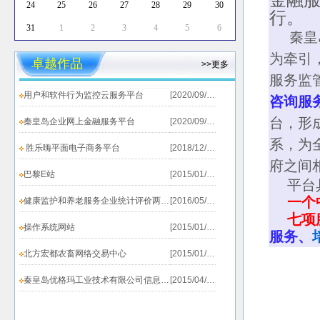
24
25
26
27
28
29
30
行。
31
1
2
3
4
5
6
秦皇
为牵引
卓越作品
>>更多
服务监
燕山大学万通软件创新实验
用户和软件行为监控云服务平台
[2020/09/19]
咨询服
室
台，形
秦皇岛企业网上金融服务平台
[2020/09/19]
WT Software Innovation
系，为
胜乐嗨平面电子商务平台
[2018/12/20]
Lab
府之间
巴黎E站
[2015/01/25]
平台
燕山大学万通软件创新实验室是
一个
健康监护和养老服务企业统计评价两个系统上线测试...
[2016/05/31]
由申利民教授/博士生导师，领导的
七项
研究团队创立，致力于柔
操作系统网站
[2015/01/25]
服务、
企业管理信息
性软件
、
北方宏都农畜网络交易中心
[2015/01/25]
系统及大数据智能分
析
、电子商务系统、信
秦皇岛优格玛工业技术有限公司信息发布系统
[2015/04/02]
息安全、协同计算及机会网络等方
面的研究、教学和开发。