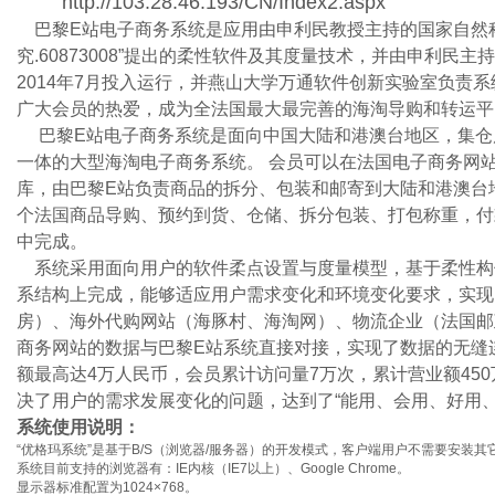
http://103.28.46.193/CN/Index2.aspx
巴黎E站电子商务系统是应用由申利民教授主持的国家自然科
究.60873008”提出的柔性软件及其度量技术，并由申利
2014年7月投入运行，并燕山大学万通软件创新实验室负责
广大会员的热爱，成为全法国最大最完善的海淘导购和转运平
巴黎E站电子商务系统是面向中国大陆和港澳台地区，集仓
一体的大型海淘电子商务系统。 会员可以在法国电子商务网
库，由巴黎E站负责商品的拆分、包装和邮寄到大陆和港澳台
个法国商品导购、预约到货、仓储、拆分包装、打包称重，付
中完成。
系统采用面向用户的软件柔点设置与度量模型，基于柔性构
系结构上完成，能够适应用户需求变化和环境变化要求，实现了
房）、海外代购网站（海豚村、海淘网）、物流企业（法国邮
商务网站的数据与巴黎E站系统直接对接，实现了数据的无缝连
额最高达4万人民币，会员累计访问量7万次，累计营业额45
决了用户的需求发展变化的问题，达到了“能用、会用、好用、
系统使用说明：
“优格玛系统”是基于B/S（浏览器/服务器）的开发模式，客户端用户不需要安装
系统目前支持的浏览器有：IE内核（IE7以上）、Google Chrome。
显示器标准配置为1024×768。