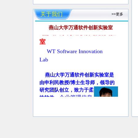
关于我们
>>更多
燕山大学万通软件创新实验室
燕山大学万通软件创新实验
室
WT Software Innovation
Lab
燕山大学万通软件创新实验室是
由申利民教授/博士生导师，领导的
研究团队创立，致力于柔
企业管理信息
性软件
、
系统及大数据智能分
析
、电子商务系统、信
息安全、协同计算及机会网络等方
面的研究、教学和开发。
申
利民教授1987年6月合肥工业大学