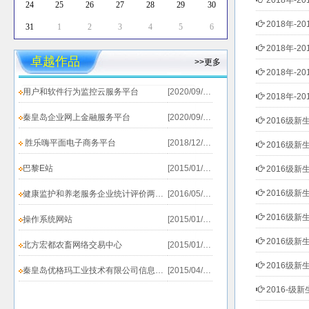
2018年-2
24
25
26
27
28
29
30
2018年-2
31
1
2
3
4
5
6
2018年-2
卓越作品
>>更多
2018年-2
用户和软件行为监控云服务平台
[2020/09/19]
2018年-2
秦皇岛企业网上金融服务平台
[2020/09/19]
2016级新生
胜乐嗨平面电子商务平台
[2018/12/20]
2016级新生
巴黎E站
[2015/01/25]
2016级新生
2016级新生
健康监护和养老服务企业统计评价两个系统上线测试...
[2016/05/31]
2016级新生
操作系统网站
[2015/01/25]
2016级新
北方宏都农畜网络交易中心
[2015/01/25]
2016级新生
秦皇岛优格玛工业技术有限公司信息发布系统
[2015/04/02]
2016-级新