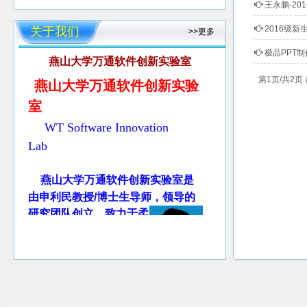
王永鹏-20
2016级新
关于我们
>>更多
极品PPT制
燕山大学万通软件创新实验室
燕山大学万通软件创新实验
第1页/共2页
室
WT Software Innovation
Lab
燕山大学万通软件创新实验室是
由申利民教授/博士生导师，领导的
研究团队创立，致力于柔
企业管理信息
性软件
、
系统及大数据智能分
析
、电子商务系统、信
息安全、协同计算及机会网络等方
面的研究、教学和开发。
申
利民教授1987年6月合肥工业大学