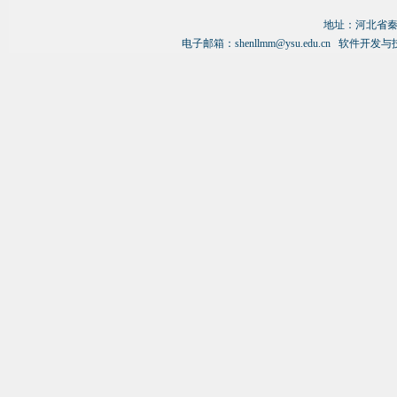
硕士研究生毕业来到燕山大学工作，
地址：
河北省秦
2005-2007年由国家留学基金派遣到美
电子邮箱：
shenllmm@ysu.edu.cn
软件开发与
国伊利诺伊理工学院(IIT)进行合作研
究，2007年归国后曾担任燕山大学信
息学院主管科研和研究生教育的副院
长、燕山大学信息化处处长-负责燕山
大学网络和信息系统的建设和管理，是
中国计算机学会高级会员、中国软件工
程专业委员会委员、中国协同计算专业
委员会委员、《计算机集成制造系统》
理事，河北省计算机教学指导委员会副
主任兼秘书长。出版著作3部，发表论
文120篇，其中SCI和EI收录论文50多
篇，主持国家基金项目4项，主持开发
企业技术开发项目近百项，1990年获
得机电部科技进步二等奖、2002年河
北省十大优秀发明奖、2005年河北省
自然科学奖、2009年河北省优秀精品