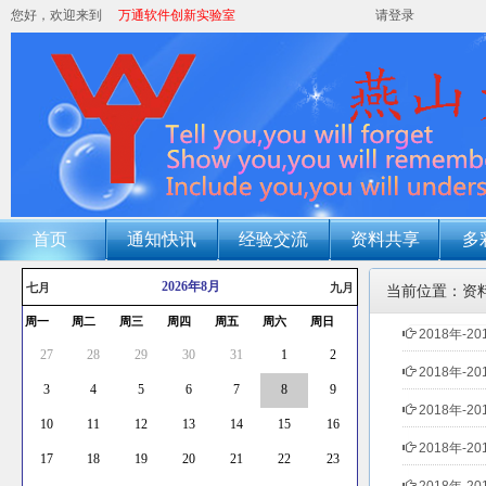
您好，欢迎来到
万通软件创新实验室
请登录
首页
通知快讯
经验交流
资料共享
多
2026年8月
七月
九月
当前位置：资
周一
周二
周三
周四
周五
周六
周日
2018年-2
27
28
29
30
31
1
2
2018年-2
3
4
5
6
7
8
9
2018年-2
10
11
12
13
14
15
16
2018年-2
17
18
19
20
21
22
23