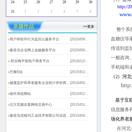
24
25
26
27
28
29
30
http://
31
1
2
3
4
5
6
www.
卓越作品
>>更多
整个系统
血糖仪等
用户和软件行为监控云服务平台
[2020/09/19]
传送到监
秦皇岛企业网上金融服务平台
[2020/09/19]
一般咨询
胜乐嗨平面电子商务平台
[2018/12/20]
手机端和
巴黎E站
[2015/01/25]
（2）河
健康监护和养老服务企业统计评价两个系统上线测试...
[2016/05/31]
http
操作系统网站
[2015/01/25]
基于互联
北方宏都农畜网络交易中心
[2015/01/25]
信息服务
秦皇岛优格玛工业技术有限公司信息发布系统
[2015/04/02]
场化养老
在河北省