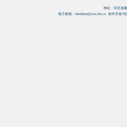
硕士研究生毕业来到燕山大学工作，
地址：
河北省秦
2005-2007年由国家留学基金派遣到美
电子邮箱：
shenllmm@ysu.edu.cn
软件开发与
国伊利诺伊理工学院(IIT)进行合作研
究，2007年归国后曾担任燕山大学信
息学院主管科研和研究生教育的副院
长、燕山大学信息化处处长-负责燕山
大学网络和信息系统的建设和管理，是
中国计算机学会高级会员、中国软件工
程专业委员会委员、中国协同计算专业
委员会委员、《计算机集成制造系统》
理事，河北省计算机教学指导委员会副
主任兼秘书长。出版著作3部，发表论
文120篇，其中SCI和EI收录论文50多
篇，主持国家基金项目4项，主持开发
企业技术开发项目近百项，1990年获
得机电部科技进步二等奖、2002年河
北省十大优秀发明奖、2005年河北省
自然科学奖、2009年河北省优秀精品
课教师、2008年和2009年获得河北省