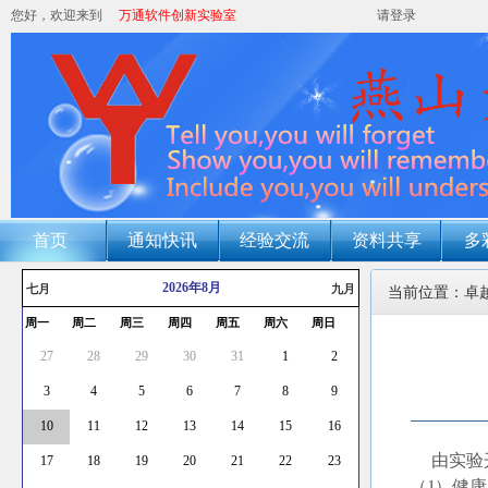
您好，欢迎来到
万通软件创新实验室
请登录
首页
通知快讯
经验交流
资料共享
多
2026年8月
七月
九月
当前位置：卓
周一
周二
周三
周四
周五
周六
周日
27
28
29
30
31
1
2
3
4
5
6
7
8
9
10
11
12
13
14
15
16
由实验开
17
18
19
20
21
22
23
（1）健