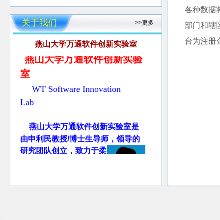
各种数据
关于我们
>>更多
部门和辖
台为注册
燕山大学万通软件创新实验室
燕山大学万通软件创新实验
室
WT Software Innovation
Lab
燕山大学万通软件创新实验室是
由申利民教授/博士生导师，领导的
研究团队创立，致力于柔
企业管理信息
性软件
、
系统及大数据智能分
析
、电子商务系统、信
息安全、协同计算及机会网络等方
面的研究、教学和开发。
申
利民教授1987年6月合肥工业大学