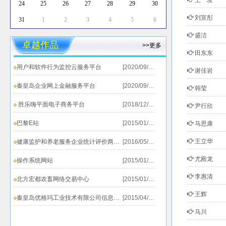
王一发
24
25
26
27
28
29
30
刘宣彤
31
1
2
3
4
5
6
盛洁
卓越作品
>>更多
田东东
用户和软件行为监控云服务平台
[2020/09/19]
谢佳岩
秦皇岛企业网上金融服务平台
[2020/09/19]
韩莹
胜乐嗨平面电子商务平台
[2018/12/20]
尹行欣
巴黎E站
[2015/01/25]
马思康
王立华
健康监护和养老服务企业统计评价两个系统上线测试...
[2016/05/31]
尤殿龙
操作系统网站
[2015/01/25]
李惠清
北方宏都农畜网络交易中心
[2015/01/25]
王辉
秦皇岛优格玛工业技术有限公司信息发布系统
[2015/04/02]
马川