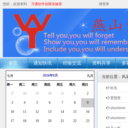
您好，欢迎来到
万通软件创新实验室
请登录
首页
通知快讯
经验交流
资料共享
多
2026年8月
七月
九月
当前位置：风
周一
周二
周三
周四
周五
周六
周日
杜浩
27
28
29
30
31
1
2
贾慧慧
3
4
5
6
7
8
9
shenllmm
10
11
12
13
14
15
16
shenllmm
17
18
19
20
21
22
23