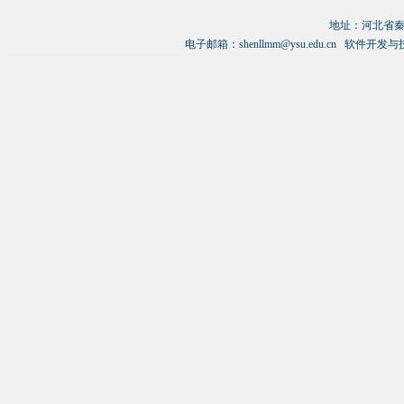
申
利民教授1987年6月合肥工业大学
硕士研究生毕业来到燕山大学工作，
地址：
河北省秦
电子邮箱：
shenllmm@ysu.edu.cn
软件开发与
2005-2007年由国家留学基金派遣到美
国伊利诺伊理工学院(IIT)进行合作研
究，2007年归国后曾担任燕山大学信
息学院主管科研和研究生教育的副院
长、燕山大学信息化处处长-负责燕山
大学网络和信息系统的建设和管理，是
中国计算机学会高级会员、中国软件工
程专业委员会委员、中国协同计算专业
委员会委员、《计算机集成制造系统》
理事，河北省计算机教学指导委员会副
主任兼秘书长。出版著作3部，发表论
文120篇，其中SCI和EI收录论文50多
篇，主持国家基金项目4项，主持开发
企业技术开发项目近百项，1990年获
得机电部科技进步二等奖、2002年河
北省十大优秀发明奖、2005年河北省
自然科学奖、2009年河北省优秀精品