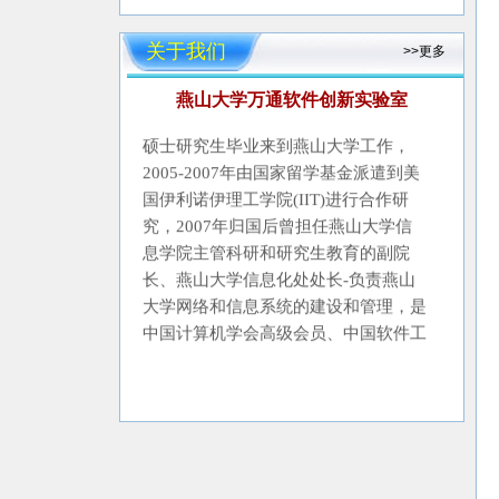
析
、电子商务系统、信
息安全、协同计算及机会网络等方
关于我们
>>更多
面的研究、教学和开发。
申
利民教授1987年6月合肥工业大学
燕山大学万通软件创新实验室
硕士研究生毕业来到燕山大学工作，
2005-2007年由国家留学基金派遣到美
国伊利诺伊理工学院(IIT)进行合作研
究，2007年归国后曾担任燕山大学信
息学院主管科研和研究生教育的副院
长、燕山大学信息化处处长-负责燕山
大学网络和信息系统的建设和管理，是
中国计算机学会高级会员、中国软件工
程专业委员会委员、中国协同计算专业
委员会委员、《计算机集成制造系统》
理事，河北省计算机教学指导委员会副
主任兼秘书长。出版著作3部，发表论
文120篇，其中SCI和EI收录论文50多
篇，主持国家基金项目4项，主持开发
企业技术开发项目近百项，1990年获